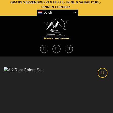
GRATIS VERZENDING VANAF €75,- IN NL & VANAF €100,-
Skip
BINNEN EUROPA!
to
Dutch
content