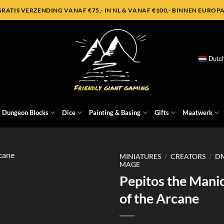
GRATIS VERZENDING VANAF €75,- IN NL & VANAF €100,- BINNEN EUROPA
Dutc
Dungeon Blocks
Dice
Painting & Basing
Gifts
Maatwerk
MINIATURES
/
CREATORS
/
DM
MAGE
Pepitos the Manic
of the Arcane