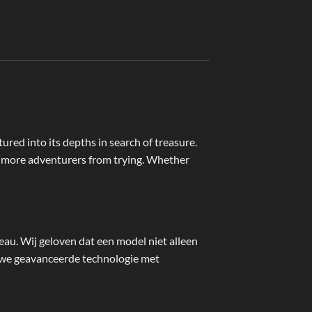
Vanaf
€
39,95
red into its depths in search of treasure.
op more adventurers from trying. Whether
au. Wij geloven dat een model niet alleen
n we geavanceerde technologie met