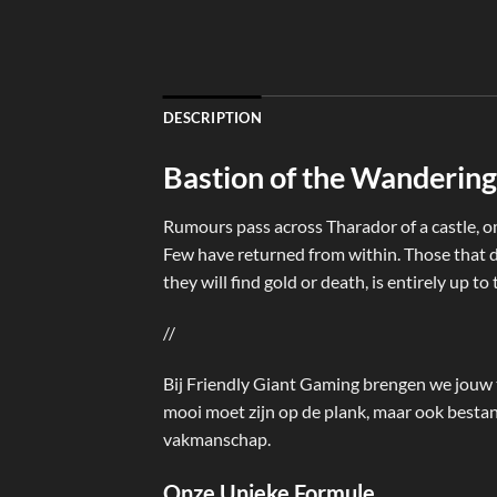
DESCRIPTION
Bastion of the Wanderin
Rumours pass across Tharador of a castle, om
Few have returned from within. Those that d
they will find gold or death, is entirely up to 
//
Bij Friendly Giant Gaming brengen we jouw 
mooi moet zijn op de plank, maar ook besta
vakmanschap.
Onze Unieke Formule