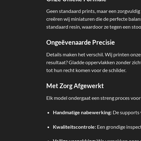
Geen standaard prints, maar een zorgvuldi
creëren wij miniaturen die de perfecte bal
standaard resin, waardoor ze tegen een stoo
Ongeëvenaarde Precisie
Details maken het verschil. Wij printen onz
resultaat? Gladde oppervlakken zonder zicht
tot hun recht komen voor de schilder.
Met Zorg Afgewerkt
Elk model ondergaat een streng proces voord
Handmatige nabewerking:
De supports w
Kwaliteitscontrole:
Een grondige inspect
Veilige verpakking:
We verpakken onze pr