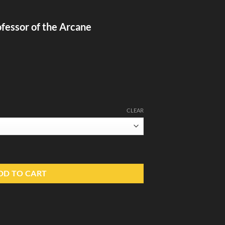
ofessor of the Arcane
CLEAR
the Arcane quantity
DD TO CART