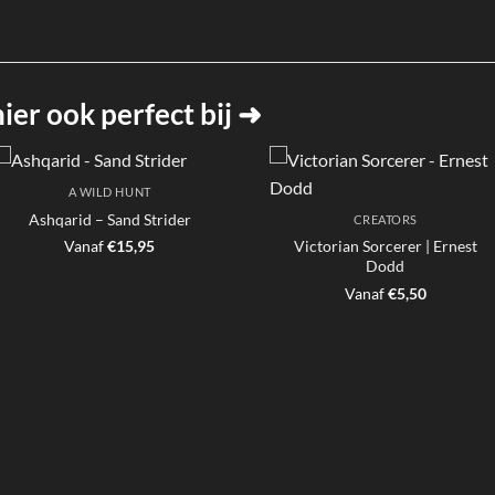
er ook perfect bij ➜
A WILD HUNT
Ashqarid – Sand Strider
CREATORS
Victorian Sorcerer | Ernest
Vanaf
€
15,95
Dodd
Vanaf
€
5,50