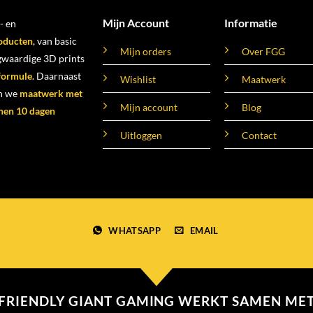
Mijn Account
Informatie
- en
oducten
, van basic
Mijn orders
Over FGG
ogwaardige 3D prints
 formule
. Daarnaast
Wishlist
Maatwerk
n we
maatwerk met
Mijn account
Blog
nen 10 dagen
Uitloggen
Contact
WHATSAPP
EMAIL
FRIENDLY GIANT GAMING WERKT SAMEN ME