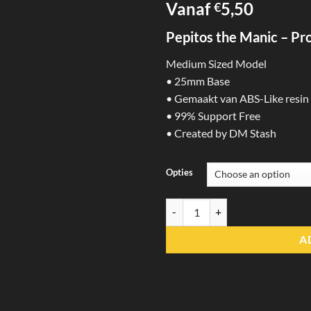
Vanaf
5,50
€
Pepitos the Manic – Pr
Medium Sized Model
• 25mm Base
• Gemaakt van ABS-Like resin
• 99% Support Free
• Created by
DM Stash
Opties
Pepitos the Manic - Professor of 
A