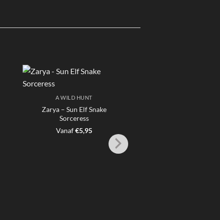
A WILD HUNT
Zarya – Sun Elf Snake
Sorceress
Vanaf
€
5,95
A WILD HUNT
Deimos the Dreadma
Cyclops Maraud