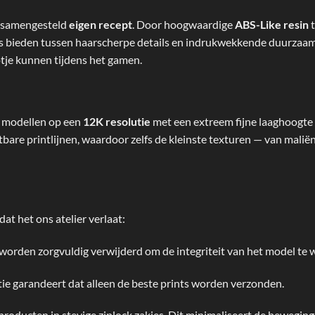
g samengesteld
eigen recept
. Door hoogwaardige
ABS-Like resin
t
ans bieden tussen haarscherpe details en indrukwekkende duurzaa
tje kunnen tijdens het gamen.
e modellen op een
12K resolutie
met een extreem fijne laaghoogte
bare printlijnen, waardoor zelfs de kleinste texturen — van malië
at het ons atelier verlaat:
orden zorgvuldig verwijderd om de integriteit van het model te 
ie garandeert dat alleen de beste prints worden verzonden.
oducten in stevige ziplock zakjes. Dit minimaliseert de bewegi