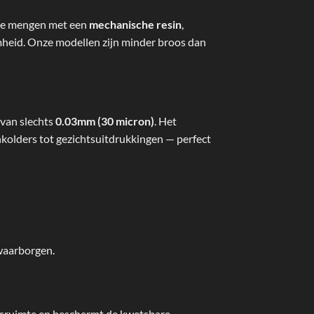
e mengen met een
mechanische resin
,
mheid. Onze modellen zijn minder broos dan
 van slechts
0.03mm (30 micron)
. Het
nkolders tot gezichtsuitdrukkingen — perfect
waarborgen.
ngsruimte en beschermt de kwetsbare